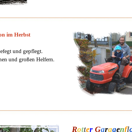
on im Herbst
fegt und gepflegt.
nen und großen Helfern.
R
o
t
t
e
r
G
a
r
a
g
e
n
f
l