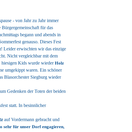
spause -
von Jahr zu Jahr immer
e Bürgergemeinschaft für das
nachmittags begann und abends in
 Sommerfest genauso. Dieses Fest
! Leider erwischten wir das einzige
t
ht. Nicht vergleichbar mit dem
en hiesigen Kids wurde wieder
Holz
mme umgekippt waren. Ein schöner
as Blasorchester Siegburg wieder
zum Gedenken der Toten der beiden
st statt. In besinnlicher
tz
auf Vordermann gebracht und
 so sehr für unser Dorf engagieren,