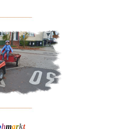
o
h
m
a
r
k
t