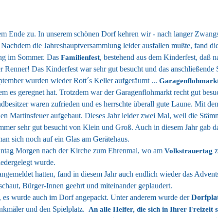
 dem Ende zu.
In unserem schönen Dorf kehren wir
- nach langer Zwang
. Nachdem die Jahreshauptversammlung leider ausfallen mußte, fand di
sung im Sommer. Das
, bestehend aus dem Kinderfest, daß 
Familienfest
r Renner! Das Kinderfest war sehr gut besucht und das anschließende
ptember wurden wieder Rott´s Keller aufgeräumt ...
Garagenflohmark
m es geregnet hat. Trotzdem war der Garagenflohmarkt recht gut besuc
ndbesitzer waren zufrieden und es herrschte überall gute Laune. Mit d
en Martinsfeuer aufgebaut. Dieses Jahr leider zwei Mal, weil die Stä
immer sehr gut besucht von Klein und Groß. Auch in diesem Jahr gab d
an sich noch auf ein Glas am Gerätehaus.
nntag Morgen nach der Kirche zum Ehrenmal, wo am
Volkstrauertag
iedergelegt wurde.
emeldet hatten, fand in diesem Jahr auch endlich wieder das Adventsfe
chaut, Bürger-Innen geehrt und miteinander geplaudert.
t, es wurde auch im Dorf angepackt. Unter anderem wurde der
Dorfpla
kmäler und den Spielplatz.
An alle Helfer, die sich in Ihrer Freizeit